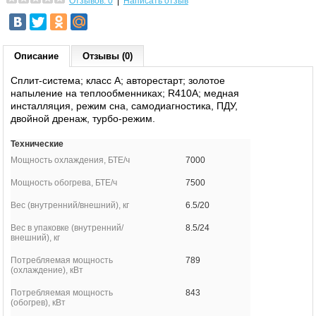
Отзывов: 0
|
Написать отзыв
Описание
Отзывы (0)
Сплит-система; класс A; авторестарт; золотое
напыление на теплообменниках; R410A; медная
инсталляция, режим сна, самодиагностика, ПДУ,
двойной дренаж, турбо-режим.
Технические
Мощность охлаждения, БТЕ/ч
7000
Мощность обогрева, БТЕ/ч
7500
Вес (внутренний/внешний), кг
6.5/20
Вес в упаковке (внутренний/
8.5/24
внешний), кг
Потребляемая мощность
789
(охлаждение), кВт
Потребляемая мощность
843
(обогрев), кВт