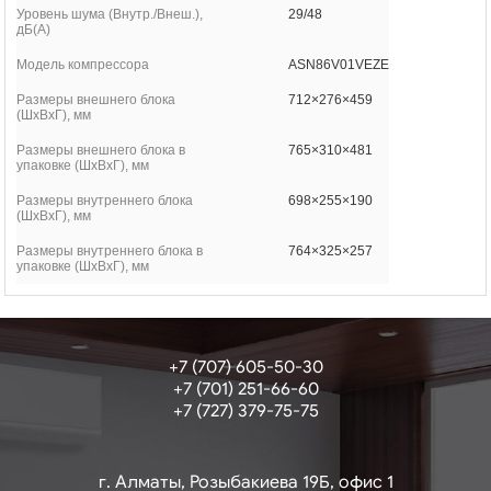
Уровень шума (Внутр./Внеш.),
29/48
дБ(А)
Модель компрессора
ASN86V01VEZE
Размеры внешнего блока
712×276×459
(ШхВхГ), мм
Размеры внешнего блока в
765×310×481
упаковке (ШхВхГ), мм
Размеры внутреннего блока
698×255×190
(ШхВхГ), мм
Размеры внутреннего блока в
764×325×257
упаковке (ШхВхГ), мм
+7 (707) 605-50-30
+7 (701) 251-66-60
+7 (727) 379-75-75
г. Алматы, Розыбакиева 19Б, офис 1