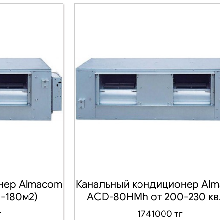
нер Almacom
Канальный кондиционер Al
-180м2)
AСD-80HMh от 200-230 кв
г
1741000 тг