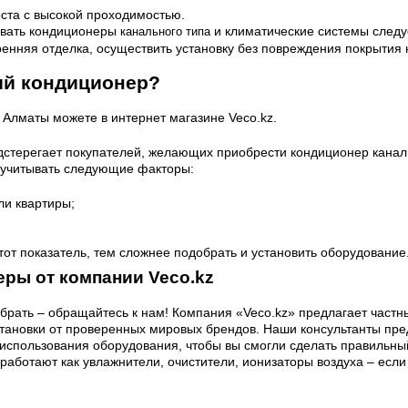
ста с высокой проходимостью.
овать кондиционеры
и климатические системы следуе
канального типа
нняя отделка, осуществить установку без повреждения покрытия 
ый кондиционер?
 Алматы можете в интернет магазине Veco.kz.
дстерегает покупателей, желающих приобрести кондиционер канал
учитывать следующие факторы:
ли квартиры;
тот показатель, тем сложнее подобрать и установить оборудование
ры от компании Veco.kz
ыбрать – обращайтесь к нам! Компания «Veco.kz» предлагает час
становки от проверенных мировых брендов. Наши консультанты пр
 использования оборудования, чтобы вы смогли сделать правильны
аботают как увлажнители, очистители, ионизаторы воздуха – если в