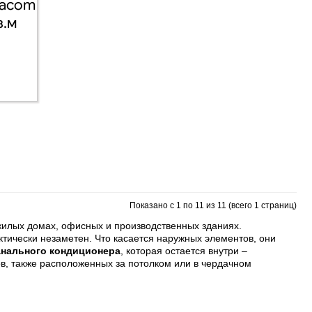
macom
в.м
Показано с 1 по 11 из 11 (всего 1 страниц)
илых домах, офисных и производственных зданиях.
ктически незаметен. Что касается наружных элементов, они
анального кондиционера
, которая остается внутри –
, также расположенных за потолком или в чердачном