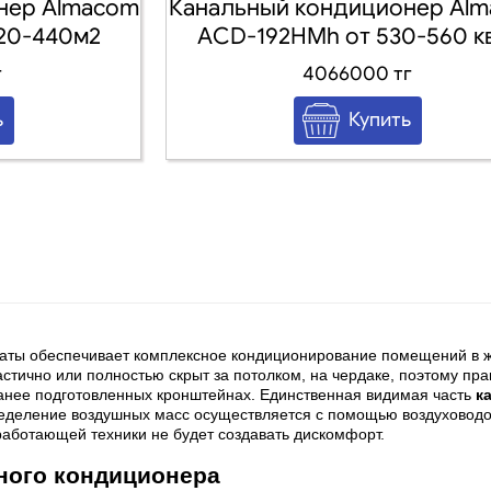
нер Almacom
Канальный кондиционер Al
20-440м2
AСD-192HMh от 530-560 к
г
4066000 тг
аты обеспечивает комплексное кондиционирование помещений в ж
стично или полностью скрыт за потолком, на чердаке, поэтому пра
ранее подготовленных кронштейнах. Единственная видимая часть
к
еделение воздушных масс осуществляется с помощью воздуховодов
работающей техники не будет создавать дискомфорт.
ного кондиционера