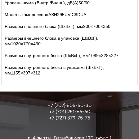
Уровень шума (Внутр./Внеш.), дБ(А)50/60
Модель компрессораASH295UV-C8DUA
Размеры внешнего блока (ШхВхГ), мм900×700×350
Размеры внешнего блока в упаковке (ШхВхГ),
мм1020×770×430
Размеры внутреннего блока (ШхВхГ), мм1089×328×227
Размеры внутреннего блока в упаковке (ШхВхГ),
мм1155×397×312
+7 (707) 605-50-30
+7 (701) 251-66-60
+7 (727) 379-75-75
г. Алматы, Розыбакиева 19Б, офис 1